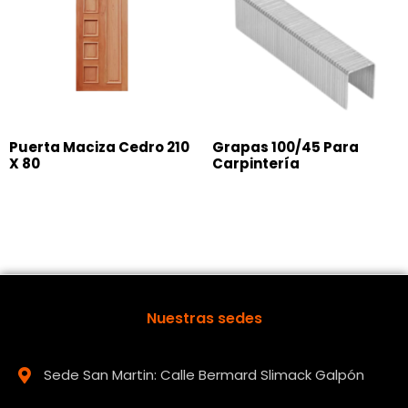
Puerta Maciza Cedro 210
Grapas 100/45 Para
X 80
Carpintería
Nuestras sedes
Sede San Martin: Calle Bermard Slimack Galpón