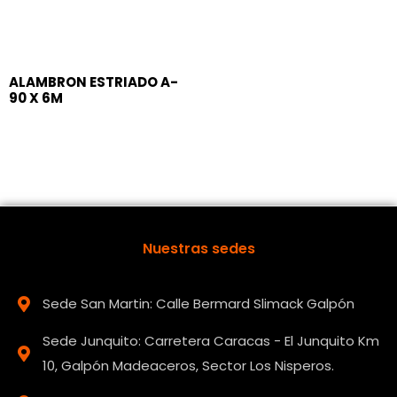
ALAMBRON ESTRIADO A-
90 X 6M
Nuestras sedes
Sede San Martin: Calle Bermard Slimack Galpón
Sede Junquito: Carretera Caracas - El Junquito Km
10, Galpón Madeaceros, Sector Los Nisperos.