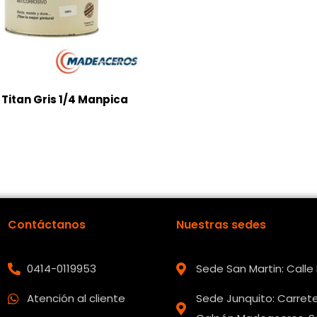
Titan Gris 1/4 Manpica
Contáctanos
Nuestras sedes
0414-0119953
Sede San Martin: Call
Atención al cliente
Sede Junquito: Carrete