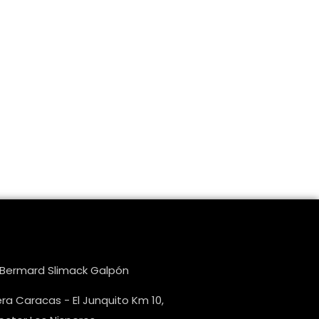
e Bermard Slimack Galpón
ra Caracas - El Junquito Km 10,