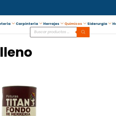
etería
Carpintería
Herrajes
Quimicos
Siderurgia
H
lleno