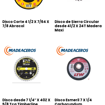
Disco Corte 4 1/2 X 7/64 X
Disco de Sierra Circular
7/8 Abracol
desde 41/2 X 24T Madera
Maxi
Disco desde 7 1/4″ X 40Z X
Disco Esmeril 7 X 1/4
5/8 Tcg Timberline
Carborundum