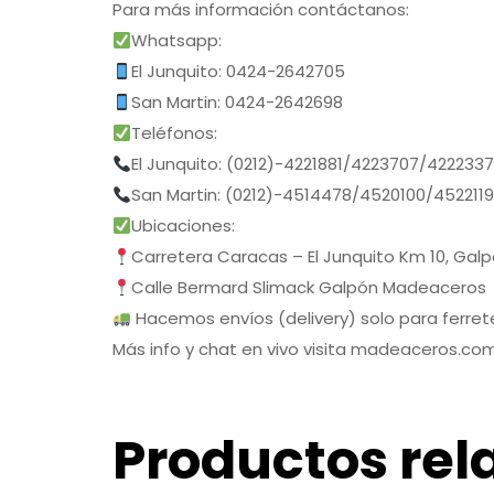
Para más información contáctanos:
Whatsapp:
El Junquito: 0424-2642705
San Martin: 0424-2642698
Teléfonos:
El Junquito: (0212)-4221881/4223707/422233
San Martin: (0212)-4514478/4520100/452211
Ubicaciones:
Carretera Caracas – El Junquito Km 10, Gal
Calle Bermard Slimack Galpón Madeaceros
Hacemos envíos (delivery) solo para ferrete
Más info y chat en vivo visita madeaceros.co
Productos rel