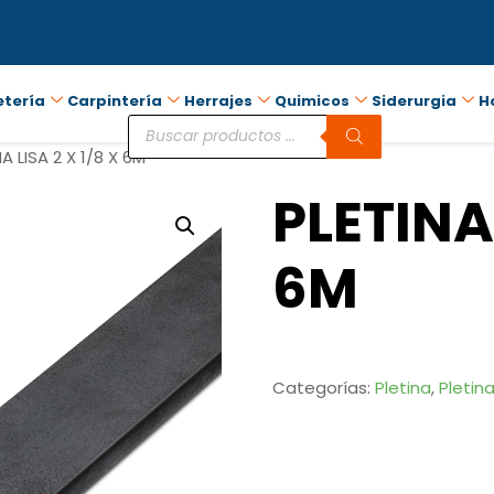
etería
Carpintería
Herrajes
Quimicos
Siderurgia
H
A LISA 2 X 1/8 X 6M
PLETINA 
6M
Categorías:
Pletina
,
Pletina