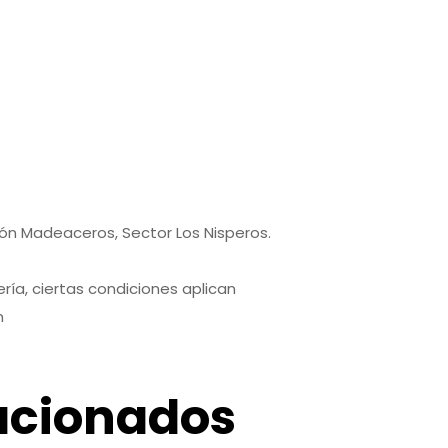
7
9
pón Madeaceros, Sector Los Nisperos.
ría, ciertas condiciones aplican
m
acionados