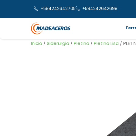
+584242642705
+584242642698
Ferr
Inicio
/
Siderurgia
/
Pletina
/
Pletina Lisa
/ PLETIN