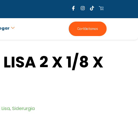
ogar
Contáctanos
LISA 2 X 1/8 X
 Lisa
,
Siderurgia