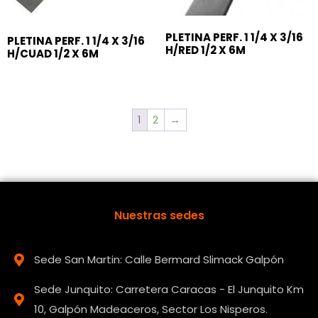
PLETINA PERF. 1 1/4 X 3/16
PLETINA PERF. 1 1/4 X 3/16
H/RED 1/2 X 6M
H/CUAD 1/2 X 6M
1
2
→
Nuestras sedes
Sede San Martin: Calle Bermard Slimack Galpón
Sede Junquito: Carretera Caracas - El Junquito Km
10, Galpón Madeaceros, Sector Los Nisperos.