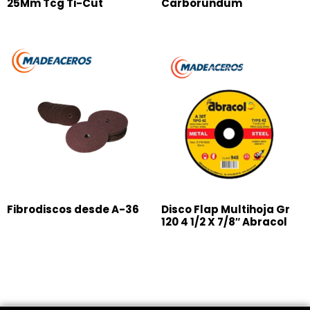
25Mm Tcg Ti-Cut
Carborundum
Fibrodiscos desde A-36
Disco Flap Multihoja Gr
120 4 1/2 X 7/8″ Abracol