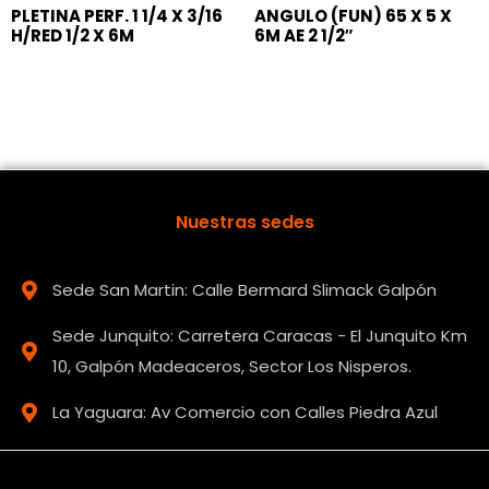
PLETINA PERF. 1 1/4 X 3/16
ANGULO (FUN) 65 X 5 X
H/RED 1/2 X 6M
6M AE 2 1/2″
Nuestras sedes
Sede San Martin: Calle Bermard Slimack Galpón
Sede Junquito: Carretera Caracas - El Junquito Km
10, Galpón Madeaceros, Sector Los Nisperos.
La Yaguara: Av Comercio con Calles Piedra Azul