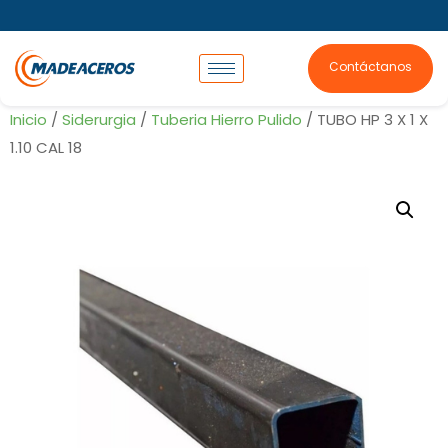
Contáctanos
Inicio
/
Siderurgia
/
Tuberia Hierro Pulido
/ TUBO HP 3 X 1 X
1.10 CAL 18