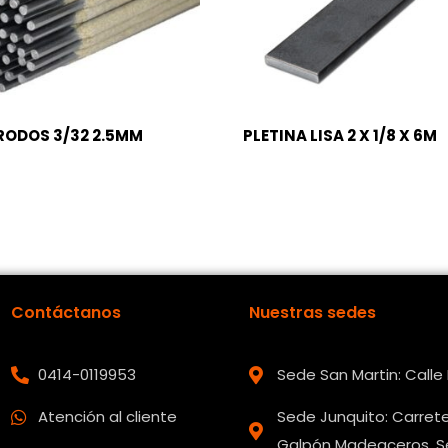
RODOS 3/32 2.5MM
PLETINA LISA 2 X 1/8 X 6M
Contáctanos
Nuestras sedes
0414-0119953
Sede San Martin: Call
Atención al cliente
Sede Junquito: Carrete
Galpón Madeaceros, Se