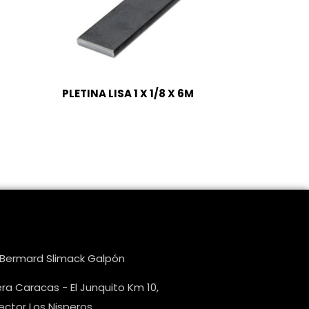
PLETINA LISA 1 X 1/8 X 6M
e Bermard Slimack Galpón
ra Caracas - El Junquito Km 10,
ctor Los Nisperos.