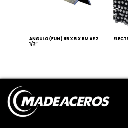
ANGULO (FUN) 65 X 5 X 6M AE 2
ELECT
1/2″