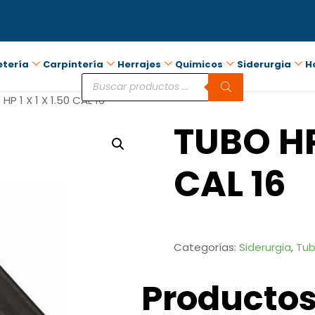
etería
Carpintería
Herrajes
Quimicos
Siderurgia
H
HP 1 X 1 X 1.50 CAL 16
TUBO HP 
CAL 16
Categorías:
Siderurgia
,
Tub
Productos