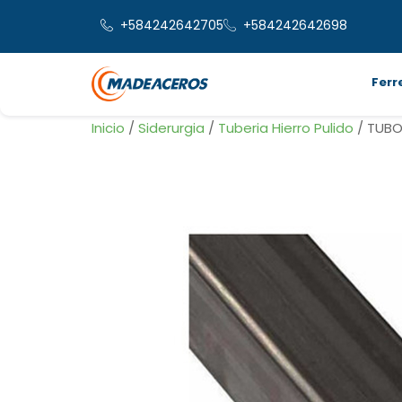
+584242642705
+584242642698
Ferr
Inicio
/
Siderurgia
/
Tuberia Hierro Pulido
/ TUBO 