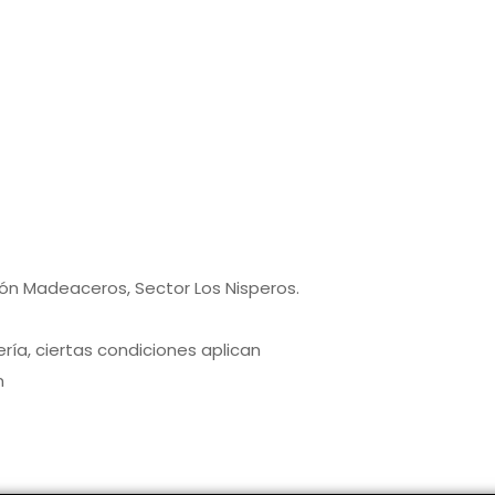
7
9
pón Madeaceros, Sector Los Nisperos.
ría, ciertas condiciones aplican
m