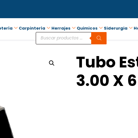
etería
Carpintería
Herrajes
Quimicos
Siderurgia
H
Tubo Est
3.00 X 