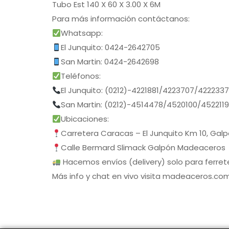
Tubo Est 140 X 60 X 3.00 X 6M
Para más información contáctanos:
Whatsapp:
El Junquito: 0424-2642705
San Martin: 0424-2642698
Teléfonos:
El Junquito: (0212)-4221881/4223707/422233
San Martin: (0212)-4514478/4520100/452211
Ubicaciones:
Carretera Caracas – El Junquito Km 10, Gal
Calle Bermard Slimack Galpón Madeaceros
Hacemos envíos (delivery) solo para ferrete
Más info y chat en vivo visita madeaceros.co