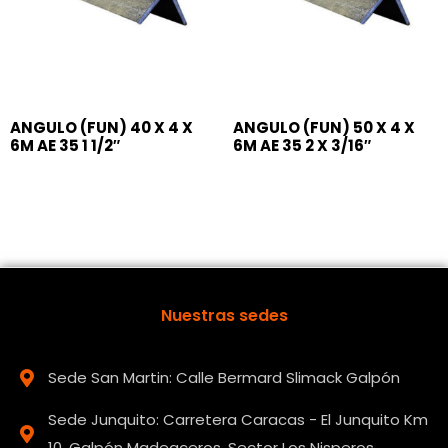
ANGULO (FUN) 40 X 4 X
ANGULO (FUN) 50 X 4 X
6M AE 35 1 1/2″
6M AE 35 2 X 3/16″
Nuestras sedes
Sede San Martin: Calle Bermard Slimack Galpón
Sede Junquito: Carretera Caracas - El Junquito Km
10, Galpón Madeaceros, Sector Los Nisperos.