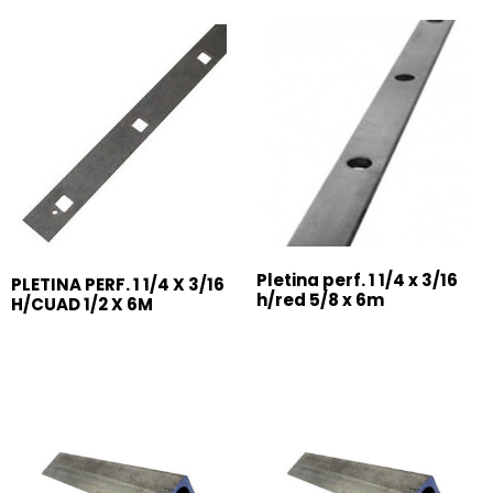
Pletina perf. 1 1/4 x 3/16
PLETINA PERF. 1 1/4 X 3/16
h/red 5/8 x 6m
H/CUAD 1/2 X 6M