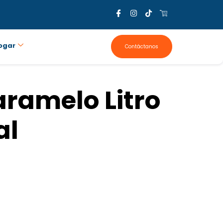
ogar
Contáctanos
aramelo Litro
al