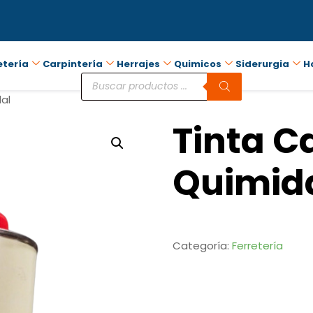
etería
Carpintería
Herrajes
Quimicos
Siderurgia
H
al
Tinta C
Quimid
Categoría:
Ferretería