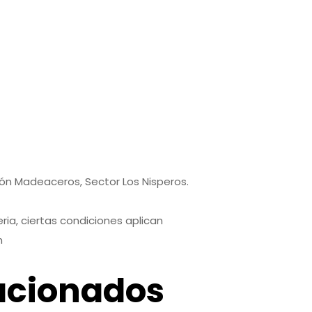
7
9
pón Madeaceros, Sector Los Nisperos.
ria, ciertas condiciones aplican
m
acionados