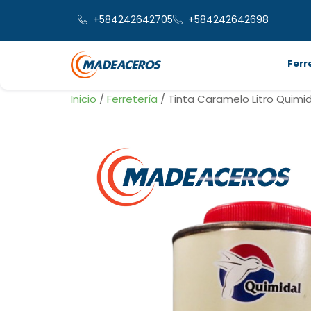
+584242642705
+584242642698
Ferr
Inicio
/
Ferretería
/ Tinta Caramelo Litro Quimid