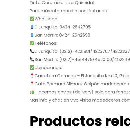
Tinta Caramelo Litro Quimidal
Para más información contáctanos:
Whatsapp:
El Junquito: 0424-2642705
San Martin: 0424-2642698
Teléfonos:
El Junquito: (0212)-4221881/4223707/422233
San Martin: (0212)-4514478/4520100/452211
Ubicaciones:
Carretera Caracas – El Junquito Km 10, Gal
Calle Bermard Slimack Galpón madeaceros
Hacemos envios (delivery) solo para ferrete
Más info y chat en vivo visita madeaceros.co
Productos rel