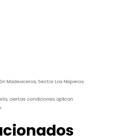
7
9
pón Madeaceros, Sector Los Nisperos.
ria, ciertas condiciones aplican
m
acionados