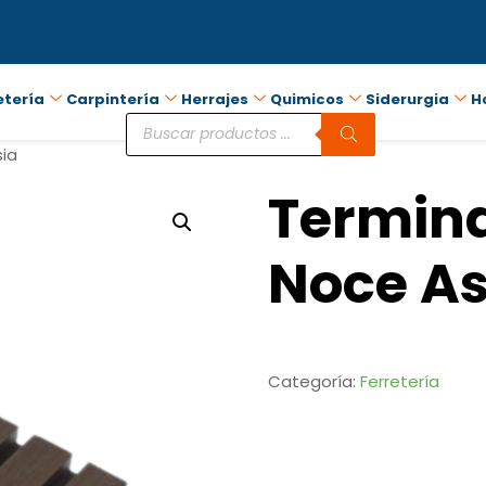
etería
Carpintería
Herrajes
Quimicos
Siderurgia
H
sia
Termina
Noce As
Categoría:
Ferretería