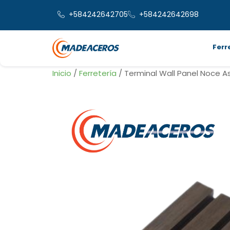
+584242642705
+584242642698
Ferr
Inicio
/
Ferretería
/ Terminal Wall Panel Noce A