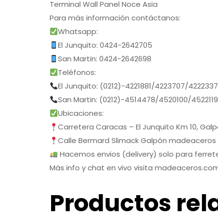
Terminal Wall Panel Noce Asia
Para más información contáctanos:
Whatsapp:
El Junquito: 0424-2642705
San Martin: 0424-2642698
Teléfonos:
El Junquito: (0212)-4221881/4223707/422233
San Martin: (0212)-4514478/4520100/452211
Ubicaciones:
Carretera Caracas – El Junquito Km 10, Gal
Calle Bermard Slimack Galpón madeaceros
Hacemos envios (delivery) solo para ferrete
Más info y chat en vivo visita madeaceros.co
Productos rel