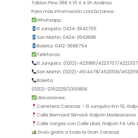
Tablon Pino 366 X 15 X 4 Sh Andinos
Para más información contáctanos:
Whatsapp:
El Junquito: 0424-2642705
San Martin: 0424-2642698
Boleita: 0412-3696754
Teléfonos:
El Junquito: (0212)-4221881/4223707/422233
San Martin: (0212)-4514478/4520100/452211
Boleita:
(0212)-2352229/2350806
Ubicaciones:
Carretera Caracas – El Junquito Km 10, Gal
Calle Bermard Slimack Galpón Madeaceros.
Calle Vargas con Calle Libel, Galpón F4. Urb.
Envio gratis a toda la Gran Caracas