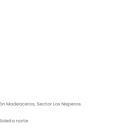
7
9
pón Madeaceros, Sector Los Nisperos.
 Boleita norte