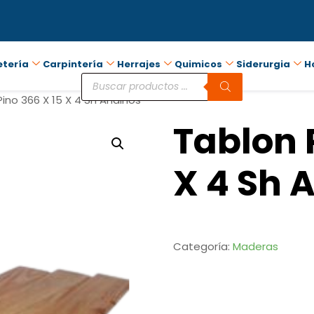
etería
Carpintería
Herrajes
Quimicos
Siderurgia
H
ino 366 X 15 X 4 Sh Andinos
Tablon 
X 4 Sh 
Categoría:
Maderas