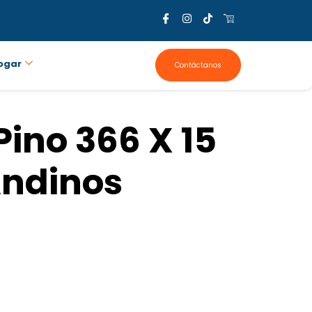
ogar
Contáctanos
Pino 366 X 15
Andinos