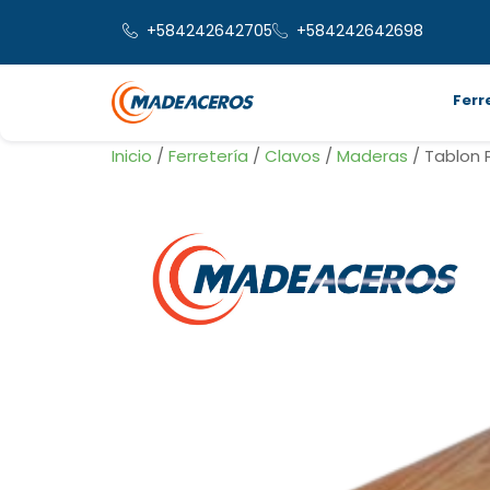
+584242642705
+584242642698
Ferr
Inicio
/
Ferretería
/
Clavos
/
Maderas
/ Tablon P