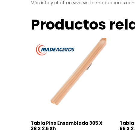
Más info y chat en vivo visita madeaceros.co
Productos rel
Tabla Pino Ensamblada 305 X
Tabla
38 X 2.5 Sh
55 X 2