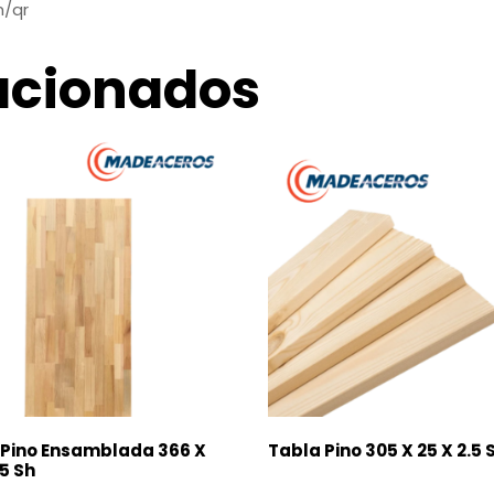
m/qr
acionados
 Pino Ensamblada 366 X
Tabla Pino 305 X 25 X 2.5 
.5 Sh