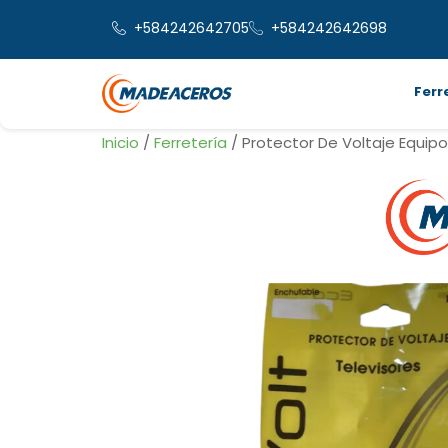
+584242642705
+584242642698
Ferr
Inicio
/
Ferretería
/ Protector De Voltaje Equipo