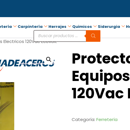
etería
Carpintería
Herrajes
Quimicos
Siderurgia
H
s Electricos 120Vac Ecovolt
Protect
Equipos
120Vac 
Categoría:
Ferretería