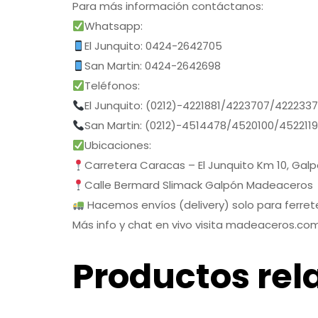
Para más información contáctanos:
Whatsapp:
El Junquito: 0424-2642705
San Martin: 0424-2642698
Teléfonos:
El Junquito: (0212)-4221881/4223707/422233
San Martin: (0212)-4514478/4520100/452211
Ubicaciones:
Carretera Caracas – El Junquito Km 10, Gal
Calle Bermard Slimack Galpón Madeaceros
Hacemos envíos (delivery) solo para ferrete
Más info y chat en vivo visita madeaceros.co
Productos rel