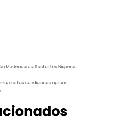
7
9
pón Madeaceros, Sector Los Nisperos.
ría, ciertas condiciones aplican
m
acionados