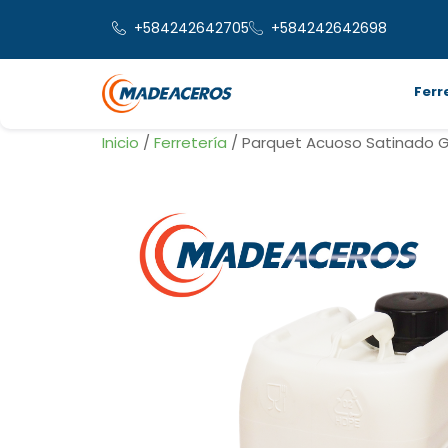
+584242642705
+584242642698
Ferr
Inicio
/
Ferretería
/ Parquet Acuoso Satinado G