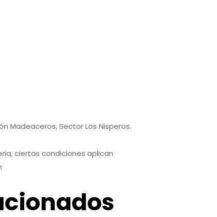
7
9
pón Madeaceros, Sector Los Nisperos.
ria, ciertas condiciones aplican
m
acionados