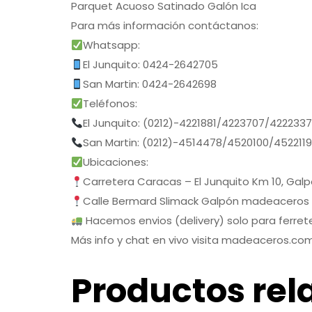
Parquet Acuoso Satinado Galón Ica
Para más información contáctanos:
Whatsapp:
El Junquito: 0424-2642705
San Martin: 0424-2642698
Teléfonos:
El Junquito: (0212)-4221881/4223707/422233
San Martin: (0212)-4514478/4520100/452211
Ubicaciones:
Carretera Caracas – El Junquito Km 10, Gal
Calle Bermard Slimack Galpón madeaceros
Hacemos envios (delivery) solo para ferrete
Más info y chat en vivo visita madeaceros.co
Productos rel