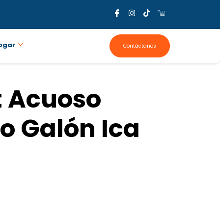
ogar
Contáctanos
t Acuoso
o Galón Ica