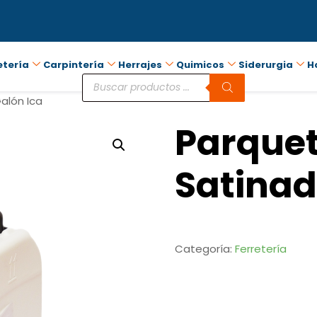
etería
Carpintería
Herrajes
Quimicos
Siderurgia
H
alón Ica
Parque
Satinad
Categoría:
Ferretería