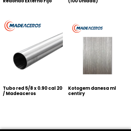
Redondo Externo Fijo
(100 Unidad)
Tubo red 5/8 x 0.90 cal 20
Kotogem danesa ml
/ Madeaceros
centiry