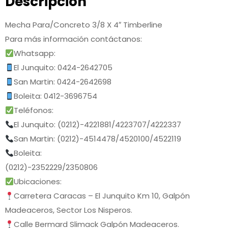
Descripción
Mecha Para/Concreto 3/8 X 4″ Timberline
Para más información contáctanos:
Whatsapp:
El Junquito: 0424-2642705
San Martin: 0424-2642698
Boleita: 0412-3696754
Teléfonos:
El Junquito: (0212)-4221881/4223707/4222337
San Martin: (0212)-4514478/4520100/4522119
Boleita:
(0212)-2352229/2350806
Ubicaciones:
Carretera Caracas – El Junquito Km 10, Galpón
Madeaceros, Sector Los Nisperos.
Calle Bermard Slimack Galpón Madeaceros.