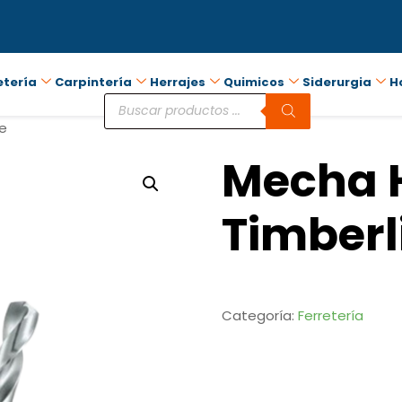
etería
Carpintería
Herrajes
Quimicos
Siderurgia
H
ne
Mecha 
Timberl
Categoría:
Ferretería