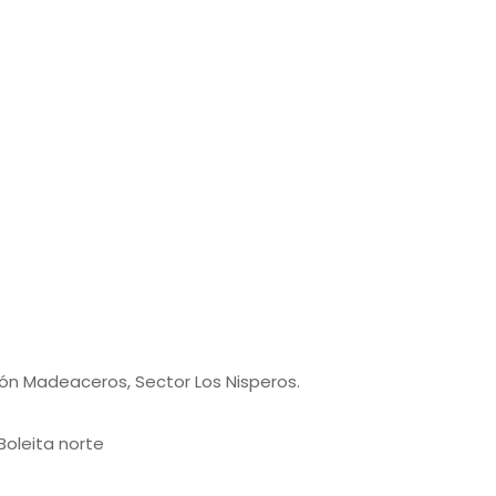
7
9
pón Madeaceros, Sector Los Nisperos.
 Boleita norte