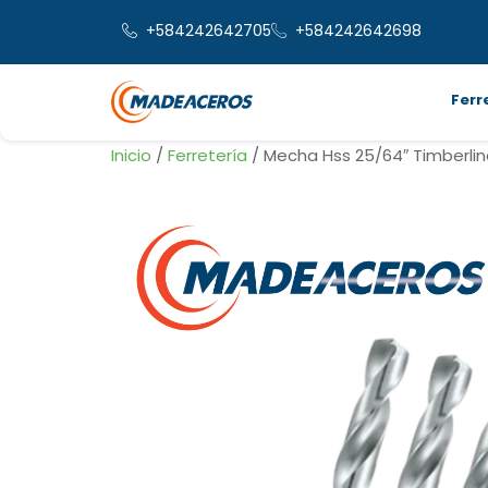
+584242642705
+584242642698
Ferr
Inicio
/
Ferretería
/ Mecha Hss 25/64″ Timberli