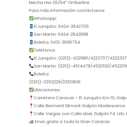
Mecha Hss 25/64″ Timberline
Para más información contáctanos:
Whatsapp:
El Junquito: 0424-2642705
San Martin: 0424-2642698
Boleita: 0412-3696754
Teléfonos:
El Junquito: (0212)-4221881/4223707/422233
San Martin: (0212)-4514478/4520100/452211
Boleita:
(0212)-2352229/2350806
Ubicaciones:
Carretera Caracas – El Junquito Km 10, Gal
Calle Bermard Slimack Galpón Madeaceros.
Calle Vargas con Calle Libel, Galpón F4. Urb.
Envio gratis a toda la Gran Caracas