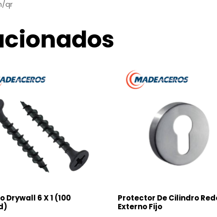
m/qr
acionados
o Drywall 6 X 1 (100
Protector De Cilindro Re
d)
Externo Fijo