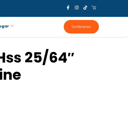
ogar
Contáctanos
Hss 25/64″
ine