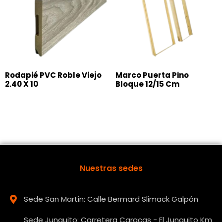
Rodapié PVC Roble Viejo
Marco Puerta Pino
2.40 X 10
Bloque 12/15 Cm
Nuestras sedes
Sede San Martin: Calle Bermard Slimack Galpón
Sede Junquito: Carretera Caracas - El Junquito Km