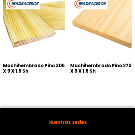
Machihembrado Pino 305
Machihembrado Pino 270
X 9 X 1.6 Sh
X 9 X 1.6 Sh
Nuestras sedes