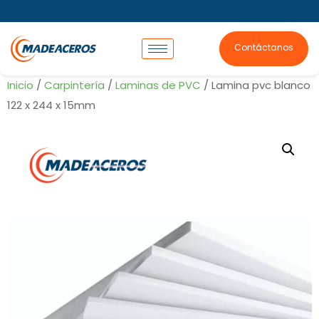
Contáctanos
Inicio
/
Carpintería
/
Laminas de PVC
/ Lamina pvc blanco
122 x 244 x 15mm