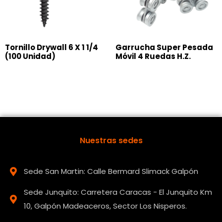
Tornillo Drywall 6 X 1 1/4
Garrucha Super Pesada
(100 Unidad)
Móvil 4 Ruedas H.Z.
Nuestras sedes
Sede San Martin: Calle Bermard Slimack Galpón
Sede Junquito: Carretera Caracas - El Junquito Km
10, Galpón Madeaceros, Sector Los Nisperos.