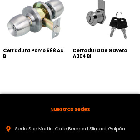
Cerradura Pomo 588 Ac
Cerradura De Gaveta
Bl
A004 Bl
Nuestras sedes
Sede San Martin: Calle Bermard Slimack Galpón