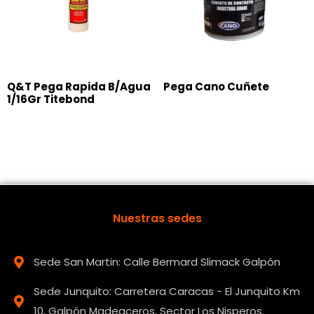
Q&T Pega Rapida B/Agua
Pega Cano Cuñete
1/16Gr Titebond
Nuestras sedes
Sede San Martin: Calle Bermard Slimack Galpón
Sede Junquito: Carretera Caracas - El Junquito Km
10, Galpón Madeaceros, Sector Los Nisperos.