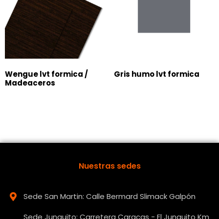
Wengue lvt formica /
Gris humo lvt formica
Madeaceros
Nuestras sedes
Sede San Martin: Calle Bermard Slimack Galpón
Sede Junquito: Carretera Caracas - El Junquito Km