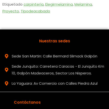
Etiquetado
carpintería
,
Elegirmelamina
,
Melamina
,
Proyecto
,
Tipodeacabado
Nuestras sedes
Sede San Martin: Calle Bermard Slimack Galpón
Sede Junquito: Carretera Caracas - El Junquito Km
10, Galpón Madeaceros, Sector Los Nisperos.
La Yaguara: Av Comercio con Calles Piedra Azul
Contáctanos