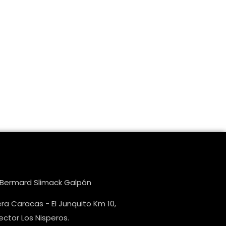
e Bermard Slimack Galpón
ra Caracas - El Junquito Km 10,
ctor Los Nisperos.