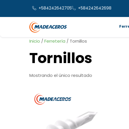
+584242642705
+584242642698
Ferr
Inicio
/
Ferretería
/ Tornillos
Tornillos
Mostrando el único resultado