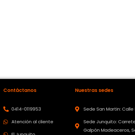
Contáctanos
Nuestras sedes
0414-0119953
Sede San Martin: Call
Atención al cliente
Sede Junquito: Carrete
Galpón Madeaceros, Se
El Junquito