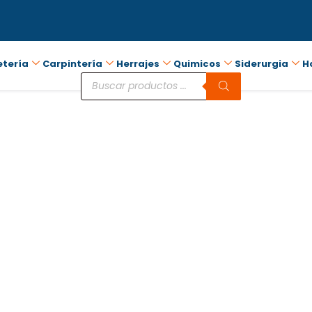
etería
Carpintería
Herrajes
Quimicos
Siderurgia
H